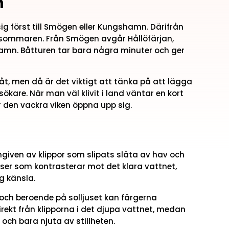
n
 först till Smögen eller Kungshamn. Därifrån
r sommaren. Från Smögen avgår Hållöfärjan,
mn. Båtturen tar bara några minuter och ger
åt, men då är det viktigt att tänka på att lägga
ökare. När man väl klivit i land väntar en kort
 den vackra viken öppna upp sig.
iven av klippor som slipats släta av hav och
nser som kontrasterar mot det klara vattnet,
ig känsla.
t, och beroende på solljuset kan färgerna
rekt från klipporna i det djupa vattnet, medan
och bara njuta av stillheten.