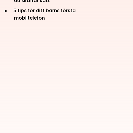
du skaffar katt
5 tips för ditt barns första
mobiltelefon