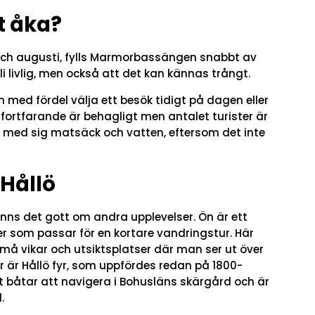
t åka?
 och augusti, fylls Marmorbassängen snabbt av
i livlig, men också att det kan kännas trångt.
 med fördel välja ett besök tidigt på dagen eller
t fortfarande är behagligt men antalet turister är
ha med sig matsäck och vatten, eftersom det inte
 Hållö
inns det gott om andra upplevelser. Ön är ett
r som passar för en kortare vandringstur. Här
må vikar och utsiktsplatser där man ser ut över
är Hållö fyr, som uppfördes redan på 1800-
pt båtar att navigera i Bohusläns skärgård och är
.