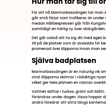
Hur man tar sig till ö
För att nå Marmorbassängen tar man sig
går små färjor som trafikerar ön unde
medan Hållöexpressen går från Kungsha
samtidigt en härlig vy över skärgården.
Det går också att ta sig dit med egen b
till på de platser som är avsedda för bes
promenad över klipporna innan man ser
Själva badplatsen
Marmorbassängen är en naturlig vik omg
vind. Klipporna skimrar i rödaktiga nya
vilket ger hela platsen en nästan overkl
Vattnet skiftar i turkos, grönt och blåt
förändras under dagen. Vissa hoppar di
andra föredrar att sitta längs kanterna 