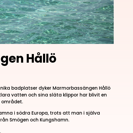
en Hållö
nika badplatser dyker Marmorbassängen Hållö
lklara vatten och sina släta klippor har blivit en
i området.
mna i södra Europa, trots att man i själva
r från Smögen och Kungshamn.