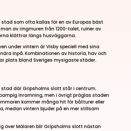
n stad som ofta kallas för en av Europas bäst
an av ringmuren från 1200-talet, ruiner av
orna klättrar längs husväggarna.
en under vintern är Visby speciell med sina
nära inpå. Kombinationen av historia, hav och
lar plats bland Sveriges mysigaste städer.
n stad där Gripsholms slott står i centrum.
 pampig inramning, men i övrigt präglas staden
sommaren kommer många hit för båtturer eller
a, medan vintern bjuder på en mer stillsam
ig över Mälaren blir Gripsholms slott nästan