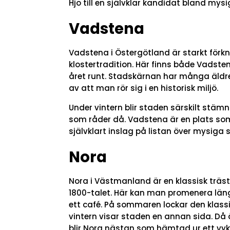
Hjo till en självklar kandidat bland mysi
Vadstena
Vadstena i Östergötland är starkt förk
klostertradition. Här finns både Vadste
året runt. Stadskärnan har många äld
av att man rör sig i en historisk miljö.
Under vintern blir staden särskilt stä
som råder då. Vadstena är en plats som
självklart inslag på listan över mysiga s
Nora
Nora i Västmanland är en klassisk trä
1800-talet. Här kan man promenera längs g
ett café. På sommaren lockar den kla
vintern visar staden en annan sida. Då är
blir Nora nästan som hämtad ur ett vyk