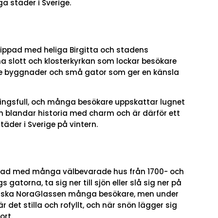
ga städer i Sverige.
nippad med heliga Birgitta och stadens
na slott och klosterkyrkan som lockar besökare
re byggnader och små gator som ger en känsla
mningsfull, och många besökare uppskattar lugnet
 blandar historia med charm och är därför ett
täder i Sverige på vintern.
stad med många välbevarade hus från 1700- och
atorna, ta sig ner till sjön eller slå sig ner på
ssiska NoraGlassen många besökare, men under
 det stilla och rofyllt, och när snön lägger sig
ort.