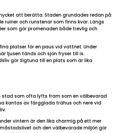
mycket att berätta. Staden grundades redan på
de ruiner och runstenar som finns kvar. Längs
éer som gör promenaden både trevlig och
ina platser för en paus vid vattnet. Under
r ljusen tänds och sjön fryser till is.
iv gör Sigtuna till en plats som är lika
en stad som ofta lyfts fram som en välbevarad
a kantas av färgglada trähus och nere vid
iv.
der vintern är den lika charmig på ett mer
 småstadslivet och den välbevarade miljön gör