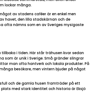
om lockar många.
 något av stadens caféer är en enkel men
v havet, den lilla stadskärnan och de
sa ofta nämns som en av Sveriges mysigaste
tillbaka i tiden. Här står trähusen kvar sedan
a som är unik i Sverige. Små gränder slingrar
hittar man ofta hantverk och lokala produkter. På
ånga besökare, men vintern bjuder på något
ngsfull och de gamla husen framträder på ett
n plats med stark identitet och historia är Eksjö