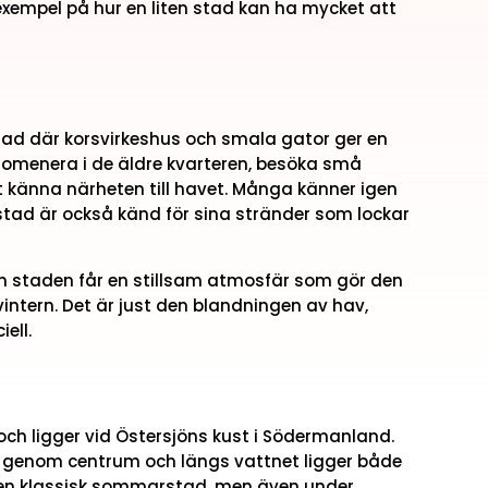
exempel på hur en liten stad kan ha mycket att
tad där korsvirkeshus och smala gator ger en
promenera i de äldre kvarteren, besöka små
att känna närheten till havet. Många känner igen
tad är också känd för sina stränder som lockar
h staden får en stillsam atmosfär som gör den
 vintern. Det är just den blandningen av hav,
ell.
 och ligger vid Östersjöns kust i Södermanland.
er genom centrum och längs vattnet ligger både
 en klassisk sommarstad, men även under