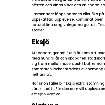
hösten och vintern har den en charm s
Promenader längs hamnen eller fika på
uppskattad upplevelse. Kombinationen a
natursköna omgivningarna gör att Tro
städer.
Eksjö
Att vandra genom Eksjö är som att resa 
flera hundra år och skapar en stadskärn
sig fram mellan husen, och i butikerna 
sommaren lockar stadens evenemang m
helt annat.
När snön faller blir Eksjö extra stämni
särskilt sätt. För den som vill uppleva e
ett självklart val.