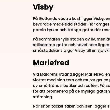
Visby
På Gotlands västra kust ligger Visby, e
bevarade medeltida städer. Här omges m
gamla kyrkor och trånga gator där ros
På sommaren fylls staden av liv, men äv
stillsamma gator och havet som ligger 
småstadskänsla gör Visby till en självk
Mariefred
Vid Mälarens strand ligger Mariefred, e
Slottet med sina torn och murar ger en
av små trähus, butiker och caféer. På 
för att promenera på de mysiga gatorn
stämning.
När snön täcker taken och isen lägger s