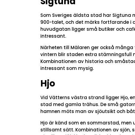
Sigtuna
Som Sveriges äldsta stad har Sigtuna 
900-talet, och det märks fortfarande i 
huvudgatan ligger små butiker och caf
intressant.
Närheten till Mälaren ger också många f
vintern blir staden extra stämningsfull nä
Kombinationen av historia och småstadsl
intressant som mysig.
Hjo
Vid Vätterns västra strand ligger Hjo, 
stad med gamla trähus. De små gatorn
hamnen möts man av sjöutsikt och båtl
Hjo är känd som en sommarstad, men un
stillsamt sätt. Kombinationen av sjön,