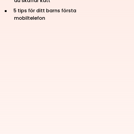
du skaffar katt
5 tips för ditt barns första
mobiltelefon