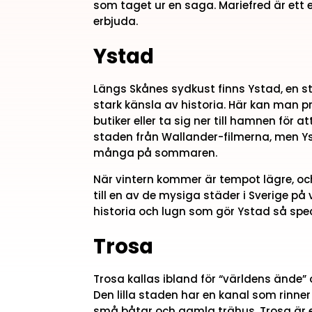
som taget ur en saga. Mariefred är ett 
erbjuda.
Ystad
Längs Skånes sydkust finns Ystad, en s
stark känsla av historia. Här kan man 
butiker eller ta sig ner till hamnen för 
staden från Wallander-filmerna, men Ys
många på sommaren.
När vintern kommer är tempot lägre, oc
till en av de mysiga städer i Sverige på
historia och lugn som gör Ystad så speci
Trosa
Trosa kallas ibland för “världens ände”
Den lilla staden har en kanal som rinn
små båtar och gamla trähus. Trosa är