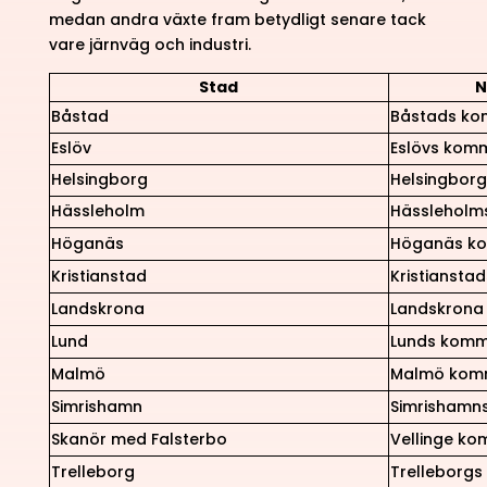
medan andra växte fram betydligt senare tack
vare järnväg och industri.
Stad
N
Båstad
Båstads k
Eslöv
Eslövs kom
Helsingborg
Helsingbor
Hässleholm
Hässlehol
Höganäs
Höganäs k
Kristianstad
Kristianst
Landskrona
Landskron
Lund
Lunds kom
Malmö
Malmö kom
Simrishamn
Simrishamn
Skanör med Falsterbo
Vellinge k
Trelleborg
Trelleborg