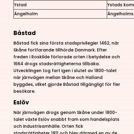
Ystad
Ystads ko
Ängelholm
Ängelholm
Båstad
Båstad fick sina första stadsprivilegier 1462, när
Skåne fortfarande tillhörde Danmark. Efter
freden i Roskilde förlorade orten i betydelse och
1664 drogs stadsrättigheterna tillbaka.
Utvecklingen tog fart igen i slutet av 1800-talet
när järnvägen mellan Skåne och Halland
byggdes, vilket gjorde Båstad tillgängligt för fler
besökare.
Eslöv
När järnvägen drogs genom Skåne under 1800-
talet växte Eslöv snabbt fram som handelsplats
och industrisamhälle. Orten fick
stadsrättigheter 1911 och blev därmed en av de