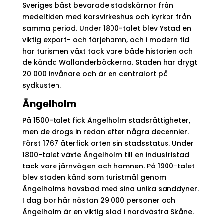
Sveriges bäst bevarade stadskärnor från
medeltiden med korsvirkeshus och kyrkor från
samma period. Under 1800-talet blev Ystad en
viktig export- och färjehamn, och i modern tid
har turismen växt tack vare både historien och
de kända Wallanderböckerna. Staden har drygt
20 000 invånare och är en centralort på
sydkusten.
Ängelholm
På 1500-talet fick Ängelholm stadsrättigheter,
men de drogs in redan efter några decennier.
Först 1767 återfick orten sin stadsstatus. Under
1800-talet växte Ängelholm till en industristad
tack vare järnvägen och hamnen. På 1900-talet
blev staden känd som turistmål genom
Ängelholms havsbad med sina unika sanddyner.
I dag bor här nästan 29 000 personer och
Ängelholm är en viktig stad i nordvästra Skåne.