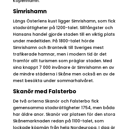
Köpenhamn.
Simrishamn
Längs Österlens kust ligger Simrishamn, som fick
stadsrättigheter på 1200-talet. Sillfångster och
Hansans handel gjorde staden till en viktig plats
under medeltiden. På 1800-talet hörde
Simrishamn och Brantevik till Sveriges mest
trafikerade hamnar, men i modern tid är det
framför allt turismen som präglar staden. Med
sina knappt 7 000 invånare är Simrishamn en av
de mindre städerna i Skåne men också en av de
mest besökta under sommarhalvåret.
Skanör med Falsterbo
De två orterna Skanör och Falsterbo fick
gemensamma stadsrättigheter 1754, men båda
har äldre anor. Skanör var platsen för den stora
Skånemarknaden redan på 1100-talet, som
lockade köpmän från hela Nordeuropa. I dag är