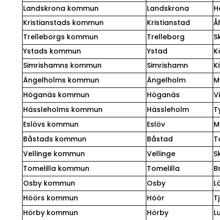
Landskrona kommun
Landskrona
H
Kristianstads kommun
Kristianstad
Å
Trelleborgs kommun
Trelleborg
S
Ystads kommun
Ystad
K
Simrishamns kommun
Simrishamn
Ki
Ängelholms kommun
Ängelholm
M
Höganäs kommun
Höganäs
V
Hässleholms kommun
Hässleholm
T
Eslövs kommun
Eslöv
M
Båstads kommun
Båstad
T
Vellinge kommun
Vellinge
S
Tomelilla kommun
Tomelilla
B
Osby kommun
Osby
L
Höörs kommun
Höör
T
Hörby kommun
Hörby
L