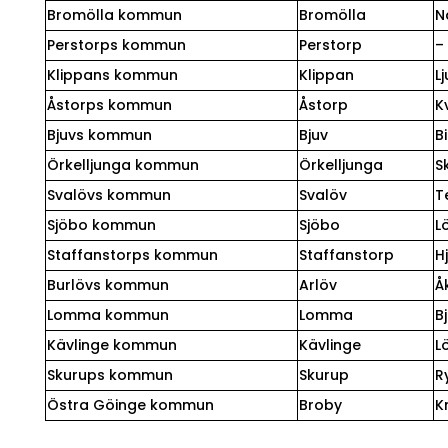
Bromölla kommun
Bromölla
N
Perstorps kommun
Perstorp
–
Klippans kommun
Klippan
L
Åstorps kommun
Åstorp
K
Bjuvs kommun
Bjuv
B
Örkelljunga kommun
Örkelljunga
S
Svalövs kommun
Svalöv
T
Sjöbo kommun
Sjöbo
L
Staffanstorps kommun
Staffanstorp
H
Burlövs kommun
Arlöv
Å
Lomma kommun
Lomma
B
Kävlinge kommun
Kävlinge
L
Skurups kommun
Skurup
R
Östra Göinge kommun
Broby
K