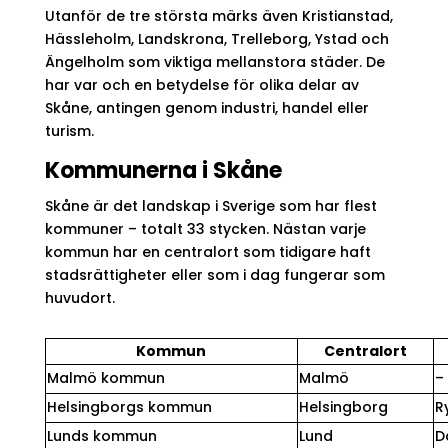
Utanför de tre största märks även Kristianstad,
Hässleholm, Landskrona, Trelleborg, Ystad och
Ängelholm som viktiga mellanstora städer. De
har var och en betydelse för olika delar av
Skåne, antingen genom industri, handel eller
turism.
Kommunerna i Skåne
Skåne är det landskap i Sverige som har flest
kommuner – totalt 33 stycken. Nästan varje
kommun har en centralort som tidigare haft
stadsrättigheter eller som i dag fungerar som
huvudort.
Kommun
Centralort
Malmö kommun
Malmö
–
Helsingborgs kommun
Helsingborg
R
Lunds kommun
Lund
D