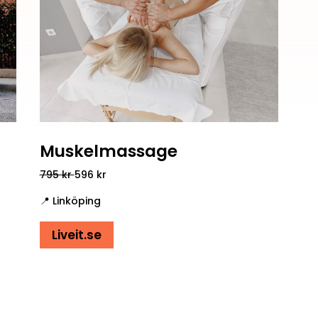
Muskelmassage
795 kr
596
kr
📍 Linköping
Liveit.se