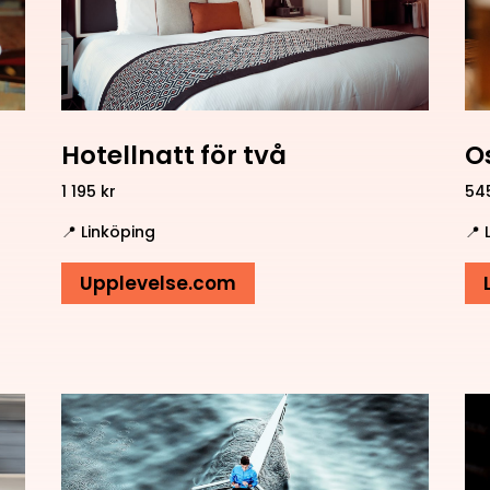
Hotellnatt för två
O
1 195 kr
545
📍 Linköping
📍 
Upplevelse.com