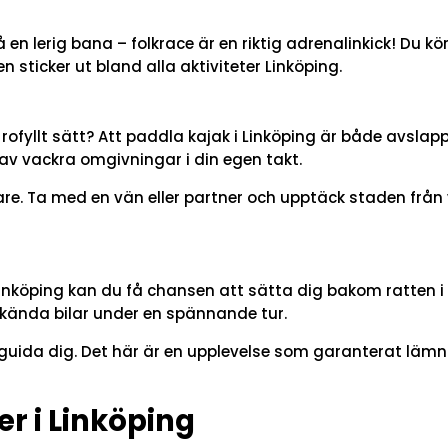
 en lerig bana – folkrace är en riktig adrenalinkick! Du k
n sticker ut bland alla aktiviteter Linköping.
 rofyllt sätt? Att paddla kajak i Linköping är både avslap
 av vackra omgivningar i din egen takt.
e. Ta med en vän eller partner och upptäck staden från v
inköping kan du få chansen att sätta dig bakom ratten i e
 kända bilar under en spännande tur.
 guida dig. Det här är en upplevelse som garanterat lämna
er i Linköping