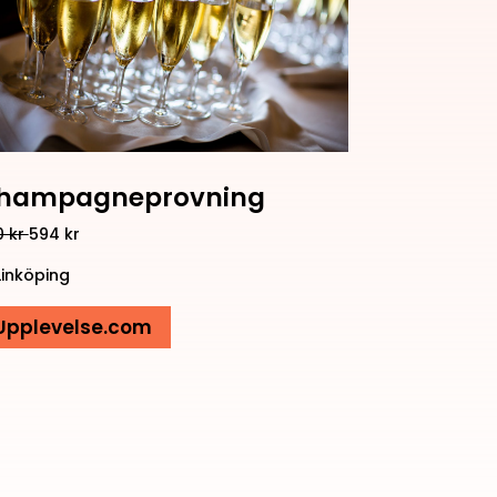
hampagneprovning
0 kr
594
kr
Linköping
Upplevelse.com