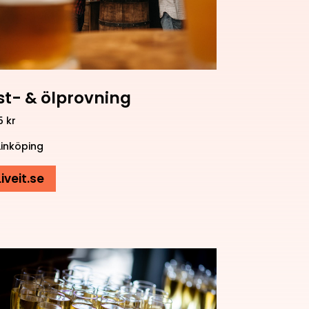
st- & ölprovning
 kr
Linköping
Liveit.se