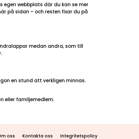
ets egen webbplats där du kan se mer
här på sidan – och resten fixar du på
 hundralappar medan andra, som till
r.
någon en stund att verkligen minnas.
vän eller familjemedlem.
Om oss
Kontakta oss
Integritetspolicy