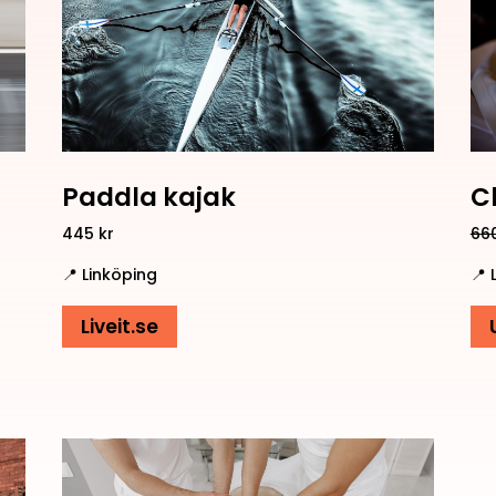
Paddla kajak
C
445
kr
66
📍 Linköping
📍 
Liveit.se