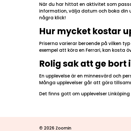
När du har hittat en aktivitet som pass
information, välja datum och boka din up
några klick!
Hur mycket kostar u
Priserna varierar beroende på vilken ty
exempel att köra en Ferrari, kan kosta öve
Rolig sak att ge bort 
En upplevelse är en minnesvärd och perso
Många upplevelser går att göra tillsam
Det finns gott om upplevelser Linköping fö
© 2026 Zoomin